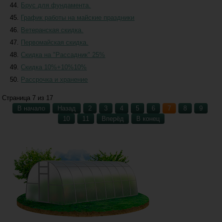
Брус для фундамента.
График работы на майские праздники
Ветеранская скидка.
Первомайская скидка.
Скидка на "Рассадник" 25%
Скидка 10%+10%10%
Рассрочка и хранение
Страница 7 из 17
В начало
Назад
2
3
4
5
6
7
8
9
10
11
Вперёд
В конец