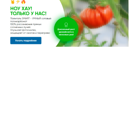
Создано: 30.10.2018 21:15
Весь ноябрь при одновременной покупке двух комплектов для
откатных ворот DOORHAN, скидка 10%
Скидка Пенсионная
Создано: 11.09.2018 12:57
Скидка на каркасы для теплиц для пенсионеров с 11 по 23 сентября
1000 рублей.
Пенсионная на монтаж обратный отсчет.
Парник в ПОДАРОК
Термопривод в подарок
Пенсионная
Скидка Пенсионная на монтаж.
Пенсионная
Летняя скидка
График работы в праздник