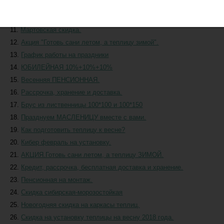
Парник в ПОДАРОК
Апрельская Пенсионная.
Мартовская скидка.
Акция "Готовь сани летом, а теплицу зимой".
График работы на праздники
ЮБИЛЕЙНАЯ 10%+10%+10%
Весенняя ПЕНСИОННАЯ.
Рассрочка, хранение и доставка.
Брус из лиственницы 100*100 и 100*150
Празднуем МАСЛЕНИЦУ вместе с вами.
Как подготовить теплицу к весне?
Кибер февраль на установку.
АКЦИЯ.Готовь сани летом, а теплицу ЗИМОЙ.
Кредит, рассрочка, бесплатная доставка и хранение.
Пенсионная на монтаж.
Скидка сибирская-морозостойкая
Новогодняя скидка на каркасы теплиц.
Скидка на установку теплицы на весну 2018 года.