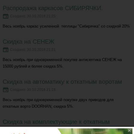
Распродажа каркасов СИБИРЯЧКИ.
Создано: 30.10.2018 21:25
Весь ноябрь каркас усиленной теплицы "Сибирячка" со скидкой 20%
Скидка на СЕНЕЖ
Создано: 30.10.2018 21:21
Весь ноябрь при одновременной покупке антисептика СЕНЕЖ на
15000 рублей и более скидка 5%.
Скидка на автоматику к откатным воротам
Создано: 30.10.2018 21:18
Весь ноябрь при одновременной покупке двух приводов для
откатных ворто DOORHAN, скидка 5%.
Скидка на комплектующие к откатным
воротам
×